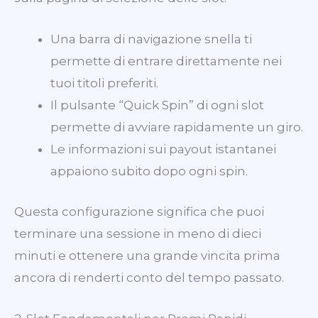
Una barra di navigazione snella ti
permette di entrare direttamente nei
tuoi titoli preferiti.
Il pulsante “Quick Spin” di ogni slot
permette di avviare rapidamente un giro.
Le informazioni sui payout istantanei
appaiono subito dopo ogni spin.
Questa configurazione significa che puoi
terminare una sessione in meno di dieci
minuti e ottenere una grande vincita prima
ancora di renderti conto del tempo passato.