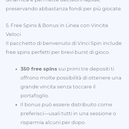
preservando abbastanza fondi per più giocate.
5. Free Spins & Bonus in Linea con Vincite
Veloci
Il pacchetto di benvenuto di Vinci Spin include
free spins perfetti per brevi burst di gioco.
350 free spins
sui primi tre depositi ti
offrono molte possibilità di ottenere una
grande vincita senza toccare il
portafoglio.
Il bonus può essere distribuito come
preferisci—usali tutti in una sessione o
risparmia alcuni per dopo.