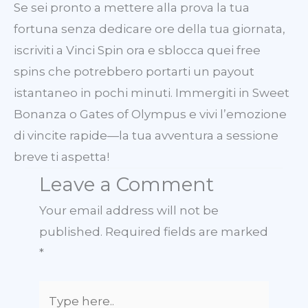
Se sei pronto a mettere alla prova la tua
fortuna senza dedicare ore della tua giornata,
iscriviti a Vinci Spin ora e sblocca quei free
spins che potrebbero portarti un payout
istantaneo in pochi minuti. Immergiti in Sweet
Bonanza o Gates of Olympus e vivi l’emozione
di vincite rapide—la tua avventura a sessione
breve ti aspetta!
Leave a Comment
Your email address will not be
published.
Required fields are marked
*
Type