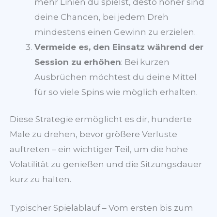
mehr Linien du spielst, desto höher sind
deine Chancen, bei jedem Dreh
mindestens einen Gewinn zu erzielen.
Vermeide es, den Einsatz während der
Session zu erhöhen
: Bei kurzen
Ausbrüchen möchtest du deine Mittel
für so viele Spins wie möglich erhalten.
Diese Strategie ermöglicht es dir, hunderte
Male zu drehen, bevor größere Verluste
auftreten – ein wichtiger Teil, um die hohe
Volatilität zu genießen und die Sitzungsdauer
kurz zu halten.
Typischer Spielablauf – Vom ersten bis zum