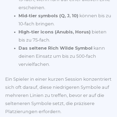
erscheinen.
Mid‑tier symbols (Q, J, 10)
können bis zu
10‑fach bringen.
High‑tier icons (Anubis, Horus)
bieten
bis zu 75‑fach.
Das seltene Rich Wilde Symbol
kann
deinen Einsatz um bis zu 500‑fach
vervielfachen.
Ein Spieler in einer kurzen Session konzentriert
sich oft darauf, diese niedrigeren Symbole auf
mehreren Linien zu treffen, bevor er auf die
selteneren Symbole setzt, die präzisere
Platzierungen erfordern.