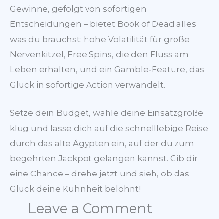
Gewinne, gefolgt von sofortigen
Entscheidungen – bietet Book of Dead alles,
was du brauchst: hohe Volatilität für große
Nervenkitzel, Free Spins, die den Fluss am
Leben erhalten, und ein Gamble‑Feature, das
Glück in sofortige Action verwandelt.
Setze dein Budget, wähle deine Einsatzgröße
klug und lasse dich auf die schnelllebige Reise
durch das alte Ägypten ein, auf der du zum
begehrten Jackpot gelangen kannst. Gib dir
eine Chance – drehe jetzt und sieh, ob das
Glück deine Kühnheit belohnt!
Leave a Comment