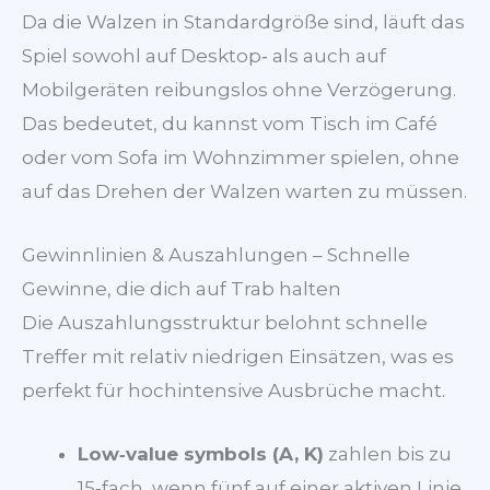
Da die Walzen in Standardgröße sind, läuft das
Spiel sowohl auf Desktop‑ als auch auf
Mobilgeräten reibungslos ohne Verzögerung.
Das bedeutet, du kannst vom Tisch im Café
oder vom Sofa im Wohnzimmer spielen, ohne
auf das Drehen der Walzen warten zu müssen.
Gewinnlinien & Auszahlungen – Schnelle
Gewinne, die dich auf Trab halten
Die Auszahlungsstruktur belohnt schnelle
Treffer mit relativ niedrigen Einsätzen, was es
perfekt für hochintensive Ausbrüche macht.
Low‑value symbols (A, K)
zahlen bis zu
15‑fach, wenn fünf auf einer aktiven Linie