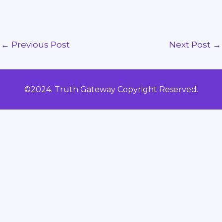
←
Previous Post
Next Post
→
©2024. Truth Gateway Copyright Reserved.