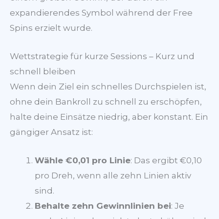
expandierendes Symbol während der Free
Spins erzielt wurde.
Wettstrategie für kurze Sessions – Kurz und
schnell bleiben
Wenn dein Ziel ein schnelles Durchspielen ist,
ohne dein Bankroll zu schnell zu erschöpfen,
halte deine Einsätze niedrig, aber konstant. Ein
gängiger Ansatz ist:
Wähle €0,01 pro Linie
: Das ergibt €0,10
pro Dreh, wenn alle zehn Linien aktiv
sind.
Behalte zehn Gewinnlinien bei
: Je