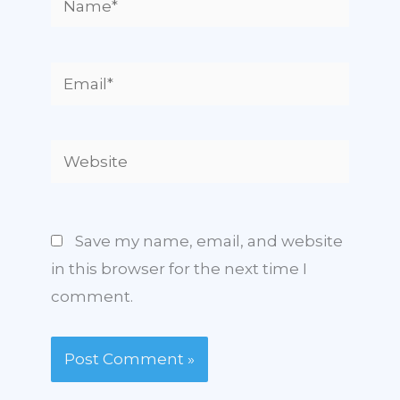
Email*
Website
Save my name, email, and website
in this browser for the next time I
comment.