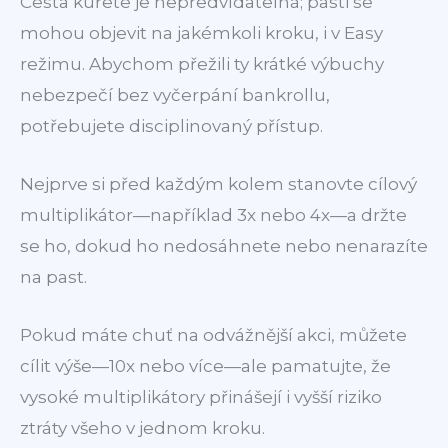
Cesta kuřete je nepředvídatelná; pasti se
mohou objevit na jakémkoli kroku, i v Easy
režimu. Abychom přežili ty krátké výbuchy
nebezpečí bez vyčerpání bankrollu,
potřebujete disciplinovaný přístup.
Nejprve si před každým kolem stanovte cílový
multiplikátor—například 3x nebo 4x—a držte
se ho, dokud ho nedosáhnete nebo nenarazíte
na past.
Pokud máte chuť na odvážnější akci, můžete
cílit výše—10x nebo více—ale pamatujte, že
vysoké multiplikátory přinášejí i vyšší riziko
ztráty všeho v jednom kroku.