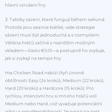
hlavní vzrušení hry.
3. Taktiky sázení, které fungují během sekund
Protože jsou seance krátké, vaše strategie
sázení musí být jednoduchá a s rozmyslem.
Většina hráčů začíná s nejnižším možným
vkladem—často €0.01—a postupně ho zvyšuje,
jak si zvykají na tempo hry.
Hra Chicken Road nabízí čtyři úrovně
obtížnosti: Easy (24 kroků), Medium (22 kroků),
Hard (20 kroků) a Hardcore (15 kroků). Pro
rychlou, intenzivní hru si mnoho hráčů volí
Medium nebo Hard, což vyvažuje potenciální
výhru s pravděpodobností, že narazí na past