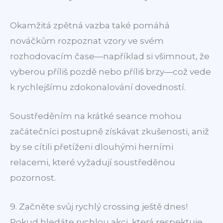
Okamžitá zpětná vazba také pomáhá
nováčkům rozpoznat vzory ve svém
rozhodovacím čase—například si všimnout, že
vyberou příliš pozdě nebo příliš brzy—což vede
k rychlejšímu zdokonalování dovedností.
Soustředěním na krátké seance mohou
začátečníci postupně získávat zkušenosti, aniž
by se cítili přetíženi dlouhými herními
relacemi, které vyžadují soustředěnou
pozornost.
9. Začněte svůj rychlý crossing ještě dnes!
Pokud hledáte rychlou akci, která respektuje