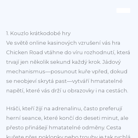
Skip
to
content
1. Kouzlo krátkodobé hry
Ve světě online kasinových vzrušení vás hra
Chicken Road vtáhne do víru rozhodnutí, která
trvají jen několik sekund každý krok. Jádový
mechanismus—posunout kuře vpřed, dokud
se neobjeví skrytá past—vytváří hmatatelné
napětí, které vás drží u obrazovky i na cestách.
Hráči, kteří žijí na adrenalinu, často preferují
herní seance, které končí do deseti minut, ale
přesto přinášejí hmatatelné odměny. Cesta
kuřete přes poklopky nebo trouby je tak rychlá,