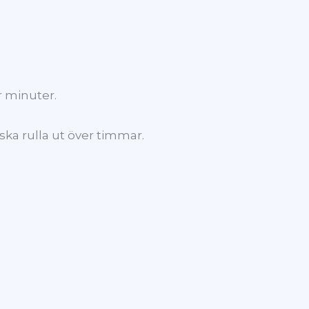
r minuter.
ka rulla ut över timmar.