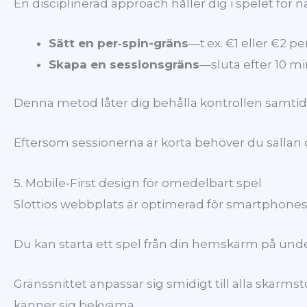
En disciplinerad approach håller dig i spelet för
Sätt en per‑spin-gräns
—t.ex. €1 eller €2 pe
Skapa en sessionsgräns
—sluta efter 10 mi
Denna metod låter dig behålla kontrollen samtidi
Eftersom sessionerna är korta behöver du sällan 
5. Mobile‑First design för omedelbart spel
Slottios webbplats är optimerad för smartphones, 
Du kan starta ett spel från din hemskärm på unde
Gränssnittet anpassar sig smidigt till alla skärms
känner sig bekväma.