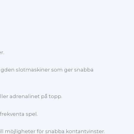
r.
ängden slotmaskiner som ger snabba
ller adrenalinet på topp.
frekventa spel.
ll möjligheter för snabba kontantvinster.