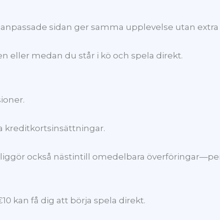
lanpassade sidan ger samma upplevelse utan extra
 eller medan du står i kö och spela direkt.
sioner.
 kreditkortsinsättningar.
gör också nästintill omedelbara överföringar—perfek
0 kan få dig att börja spela direkt.