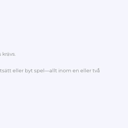
 krävs.
ätt eller byt spel—allt inom en eller två